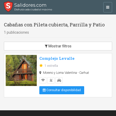
Salidores.com
Toggl
Disfrutá cada ciudad al máximo
navig
Cabañas con Pileta cubierta, Parrilla y Patio
1 publicaciones
Mostrar filtros
Complejo Levalle
1 estrella
Moreno y Loma Valentina - Carhué
Consultar disponibilidad