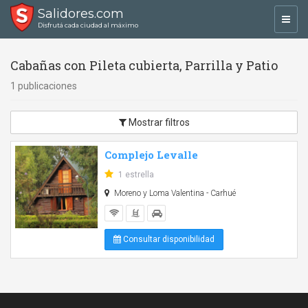
Salidores.com
Toggl
Disfrutá cada ciudad al máximo
navig
Cabañas con Pileta cubierta, Parrilla y Patio
1 publicaciones
Mostrar filtros
Complejo Levalle
1 estrella
Moreno y Loma Valentina - Carhué
Consultar disponibilidad