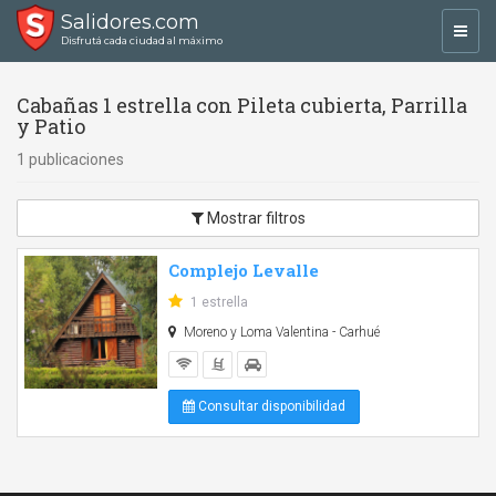
Salidores.com
Toggl
Disfrutá cada ciudad al máximo
navig
Cabañas 1 estrella con Pileta cubierta, Parrilla
y Patio
1 publicaciones
Mostrar filtros
Complejo Levalle
1 estrella
Moreno y Loma Valentina - Carhué
Consultar disponibilidad