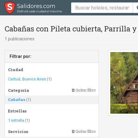
Salidores.com
Disfrutá cada ciudad al máximo
Cabañas con Pileta cubierta, Parrilla y
1 publicaciones
Filtrar por:
Ciudad
Carhué, Buenos Aires
(1)
Categoría
Quitar filtro
Cabañas
(1)
Estrellas
1 estrella
(1)
Servicios
Quitar filtro