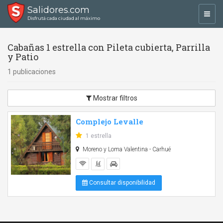
Salidores.com
Toggl
Disfrutá cada ciudad al máximo
navig
Cabañas 1 estrella con Pileta cubierta, Parrilla
y Patio
1 publicaciones
Mostrar filtros
Complejo Levalle
1 estrella
Moreno y Loma Valentina - Carhué
Consultar disponibilidad