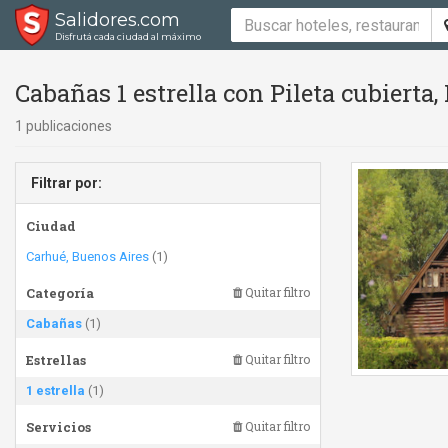
Salidores.com
Disfrutá cada ciudad al máximo
Cabañas 1 estrella con Pileta cubierta, 
1 publicaciones
Filtrar por:
Ciudad
Carhué, Buenos Aires
(1)
Categoría
Quitar filtro
Cabañas
(1)
Estrellas
Quitar filtro
1 estrella
(1)
Servicios
Quitar filtro