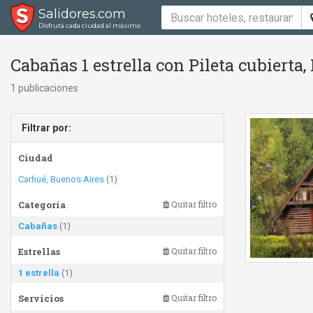
Salidores.com
Disfrutá cada ciudad al máximo
Cabañas 1 estrella con Pileta cubierta, 
1 publicaciones
Filtrar por:
Ciudad
Carhué, Buenos Aires
(1)
Categoría
Quitar filtro
Cabañas
(1)
Estrellas
Quitar filtro
1 estrella
(1)
Servicios
Quitar filtro