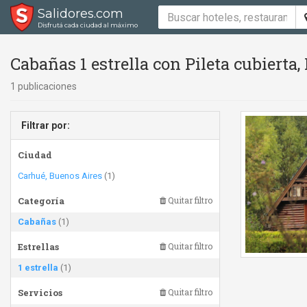
Salidores.com
Disfrutá cada ciudad al máximo
Cabañas 1 estrella con Pileta cubierta, 
1 publicaciones
Filtrar por:
Ciudad
Carhué, Buenos Aires
(1)
Categoría
Quitar filtro
Cabañas
(1)
Estrellas
Quitar filtro
1 estrella
(1)
Servicios
Quitar filtro