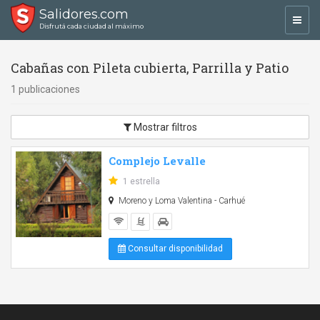
Salidores.com
Toggl
Disfrutá cada ciudad al máximo
navig
Cabañas con Pileta cubierta, Parrilla y Patio
1 publicaciones
Mostrar filtros
Complejo Levalle
1 estrella
Moreno y Loma Valentina - Carhué
Consultar disponibilidad