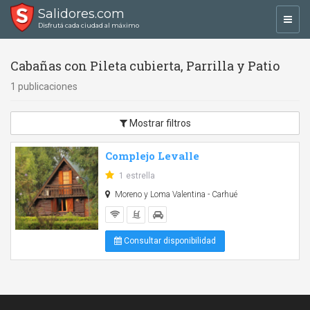
Salidores.com
Toggl
Disfrutá cada ciudad al máximo
navig
Cabañas con Pileta cubierta, Parrilla y Patio
1 publicaciones
Mostrar filtros
Complejo Levalle
1 estrella
Moreno y Loma Valentina - Carhué
Consultar disponibilidad