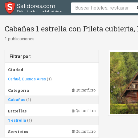
Salidores.com
Disfrutá cada ciudad al máximo
Cabañas 1 estrella con Pileta cubierta, 
1 publicaciones
Filtrar por:
Ciudad
Carhué, Buenos Aires
(1)
Categoría
Quitar filtro
Cabañas
(1)
Estrellas
Quitar filtro
1 estrella
(1)
Servicios
Quitar filtro