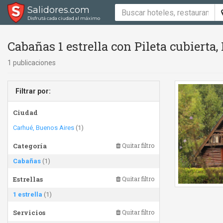
Salidores.com
Disfrutá cada ciudad al máximo
Cabañas 1 estrella con Pileta cubierta, 
1 publicaciones
Filtrar por:
Ciudad
Carhué, Buenos Aires
(1)
Categoría
Quitar filtro
Cabañas
(1)
Estrellas
Quitar filtro
1 estrella
(1)
Servicios
Quitar filtro