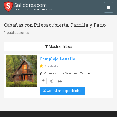
Salidores.com
Toggl
Disfrutá cada ciudad al máximo
navig
Cabañas con Pileta cubierta, Parrilla y Patio
1 publicaciones
Mostrar filtros
Complejo Levalle
1 estrella
Moreno y Loma Valentina - Carhué
Consultar disponibilidad