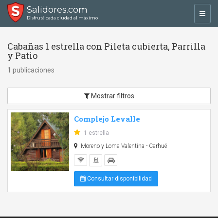
Salidores.com
Toggl
Disfrutá cada ciudad al máximo
navig
Cabañas 1 estrella con Pileta cubierta, Parrilla
y Patio
1 publicaciones
Mostrar filtros
Complejo Levalle
1 estrella
Moreno y Loma Valentina - Carhué
Consultar disponibilidad