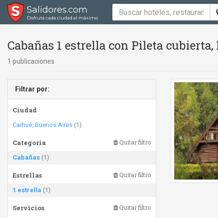
Salidores.com
Disfrutá cada ciudad al máximo
Cabañas 1 estrella con Pileta cubierta, 
1 publicaciones
Filtrar por:
Ciudad
Carhué, Buenos Aires
(1)
Categoría
Quitar filtro
Cabañas
(1)
Estrellas
Quitar filtro
1 estrella
(1)
Servicios
Quitar filtro