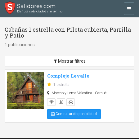
Salidores.com
Toggl
Disfrutá cada ciudad al máximo
navig
Cabañas 1 estrella con Pileta cubierta, Parrilla
y Patio
1 publicaciones
Mostrar filtros
Complejo Levalle
1 estrella
Moreno y Loma Valentina - Carhué
Consultar disponibilidad