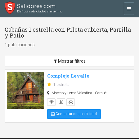
Salidores.com
Toggl
Disfrutá cada ciudad al máximo
navig
Cabañas 1 estrella con Pileta cubierta, Parrilla
y Patio
1 publicaciones
Mostrar filtros
Complejo Levalle
1 estrella
Moreno y Loma Valentina - Carhué
Consultar disponibilidad