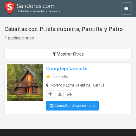
Salidores.com
Toggl
Disfrutá cada ciudad al máximo
navig
Cabañas con Pileta cubierta, Parrilla y Patio
1 publicaciones
Mostrar filtros
Complejo Levalle
1 estrella
Moreno y Loma Valentina - Carhué
Consultar disponibilidad