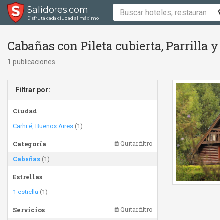
Salidores.com
Disfrutá cada ciudad al máximo
Cabañas con Pileta cubierta, Parrilla y
1 publicaciones
Filtrar por:
Ciudad
Carhué, Buenos Aires
(1)
Categoría
Quitar filtro
Cabañas
(1)
Estrellas
1 estrella
(1)
Servicios
Quitar filtro