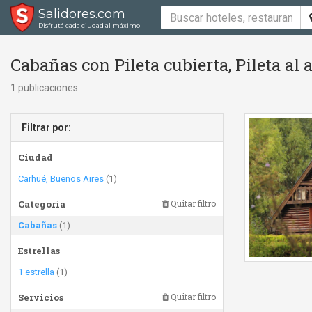
Salidores.com
Disfrutá cada ciudad al máximo
Cabañas con Pileta cubierta, Pileta al a
1 publicaciones
Filtrar por:
Ciudad
Carhué, Buenos Aires
(1)
Categoría
Quitar filtro
Cabañas
(1)
Estrellas
1 estrella
(1)
Servicios
Quitar filtro