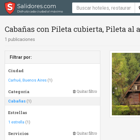
Salidores.com
Disfrutá cada ciudad al máximo
Cabañas con Pileta cubierta, Pileta al a
1 publicaciones
Filtrar por:
Ciudad
Carhué, Buenos Aires
(1)
Categoría
Quitar filtro
Cabañas
(1)
Estrellas
1 estrella
(1)
Servicios
Quitar filtro