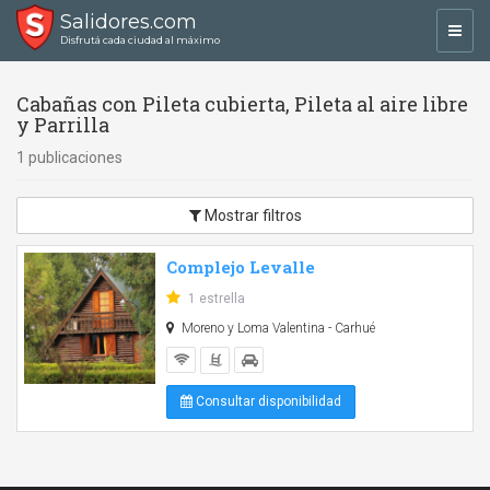
Salidores.com
Toggl
Disfrutá cada ciudad al máximo
navig
Cabañas con Pileta cubierta, Pileta al aire libre
y Parrilla
1 publicaciones
Mostrar filtros
Complejo Levalle
1 estrella
Moreno y Loma Valentina - Carhué
Consultar disponibilidad