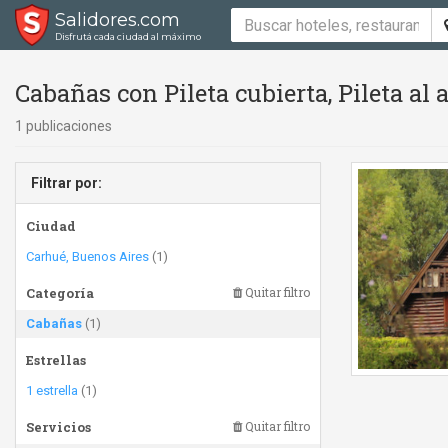
Salidores.com
Disfrutá cada ciudad al máximo
Cabañas con Pileta cubierta, Pileta al a
1 publicaciones
Filtrar por:
Ciudad
Carhué, Buenos Aires
(1)
Categoría
Quitar filtro
Cabañas
(1)
Estrellas
1 estrella
(1)
Servicios
Quitar filtro