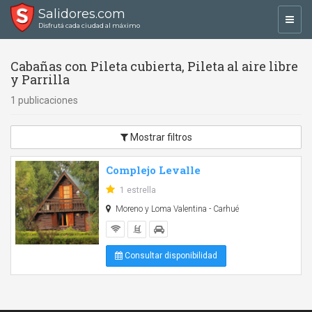
Salidores.com
Toggl
Disfrutá cada ciudad al máximo
navig
Cabañas con Pileta cubierta, Pileta al aire libre
y Parrilla
1 publicaciones
Mostrar filtros
Complejo Levalle
1 estrella
Moreno y Loma Valentina - Carhué
Consultar disponibilidad