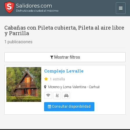
Salidores.com
Toggl
Disfrutá cada ciudad al máximo
navig
Cabañas con Pileta cubierta, Pileta al aire libre
y Parrilla
1 publicaciones
Mostrar filtros
Complejo Levalle
1 estrella
Moreno y Loma Valentina - Carhué
Consultar disponibilidad