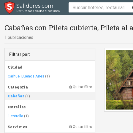
Salidores.com
Disfrutá cada ciudad al máximo
Cabañas con Pileta cubierta, Pileta al 
1 publicaciones
Filtrar por:
Ciudad
Carhué, Buenos Aires
(1)
Categoría
Quitar filtro
Cabañas
(1)
Estrellas
1 estrella
(1)
Servicios
Quitar filtro