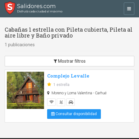
Salidores.com
Toggl
Disfrutá cada ciudad al máximo
navig
Cabañas 1 estrella con Pileta cubierta, Pileta al
aire libre y Baño privado
1 publicaciones
Mostrar filtros
Complejo Levalle
1 estrella
Moreno y Loma Valentina - Carhué
Consultar disponibilidad