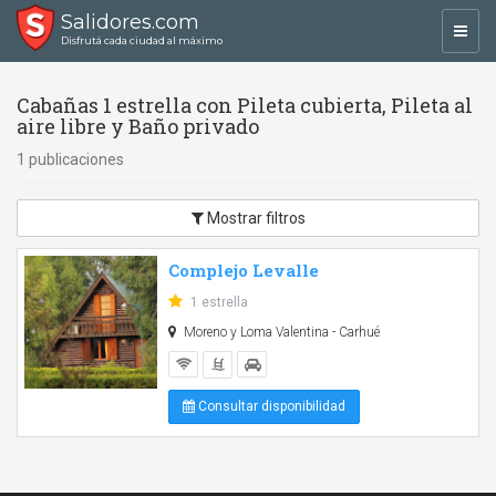
Salidores.com
Toggl
Disfrutá cada ciudad al máximo
navig
Cabañas 1 estrella con Pileta cubierta, Pileta al
aire libre y Baño privado
1 publicaciones
Mostrar filtros
Complejo Levalle
1 estrella
Moreno y Loma Valentina - Carhué
Consultar disponibilidad