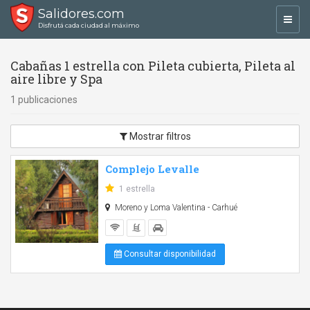
Salidores.com
Toggl
Disfrutá cada ciudad al máximo
navig
Cabañas 1 estrella con Pileta cubierta, Pileta al
aire libre y Spa
1 publicaciones
Mostrar filtros
Complejo Levalle
1 estrella
Moreno y Loma Valentina - Carhué
Consultar disponibilidad