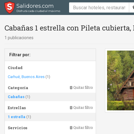
Salidores.com
Disfrutá cada ciudad al máximo
Cabañas 1 estrella con Pileta cubierta, P
1 publicaciones
Filtrar por:
Ciudad
Carhué, Buenos Aires
(1)
Categoría
Quitar filtro
Cabañas
(1)
Estrellas
Quitar filtro
1 estrella
(1)
Servicios
Quitar filtro