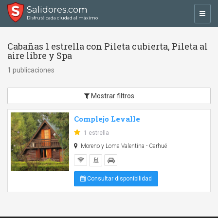
Salidores.com
Toggl
Disfrutá cada ciudad al máximo
navig
Cabañas 1 estrella con Pileta cubierta, Pileta al
aire libre y Spa
1 publicaciones
Mostrar filtros
Complejo Levalle
1 estrella
Moreno y Loma Valentina - Carhué
Consultar disponibilidad