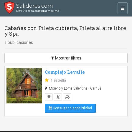
Salidores.com
Toggl
Disfrutá cada ciudad al máximo
navig
Cabañas con Pileta cubierta, Pileta al aire libre
y Spa
1 publicaciones
Mostrar filtros
Complejo Levalle
1 estrella
Moreno y Loma Valentina - Carhué
Consultar disponibilidad