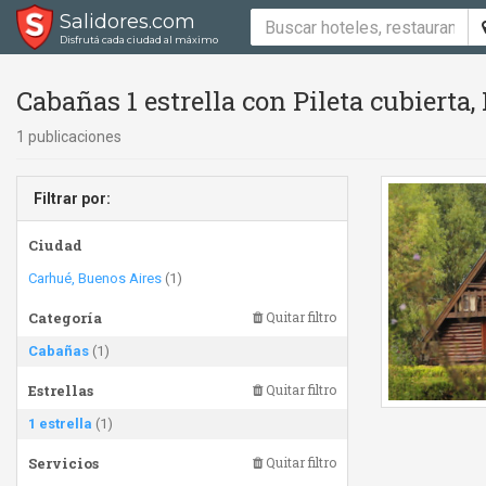
Salidores.com
Disfrutá cada ciudad al máximo
Cabañas 1 estrella con Pileta cubierta, P
1 publicaciones
Filtrar por:
Ciudad
Carhué, Buenos Aires
(1)
Categoría
Quitar filtro
Cabañas
(1)
Estrellas
Quitar filtro
1 estrella
(1)
Servicios
Quitar filtro