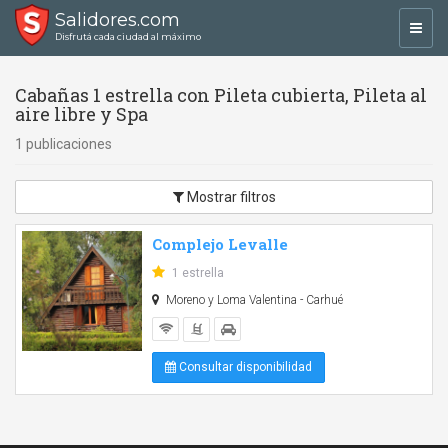
Salidores.com
Toggl
Disfrutá cada ciudad al máximo
navig
Cabañas 1 estrella con Pileta cubierta, Pileta al
aire libre y Spa
1 publicaciones
Mostrar filtros
Complejo Levalle
1 estrella
Moreno y Loma Valentina - Carhué
Consultar disponibilidad