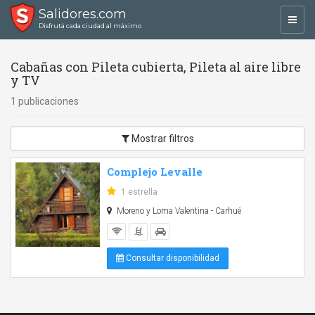
Salidores.com
Toggl
Disfrutá cada ciudad al máximo
navig
Cabañas con Pileta cubierta, Pileta al aire libre
y TV
1 publicaciones
Mostrar filtros
Complejo Levalle
1 estrella
Moreno y Loma Valentina - Carhué
Consultar disponibilidad