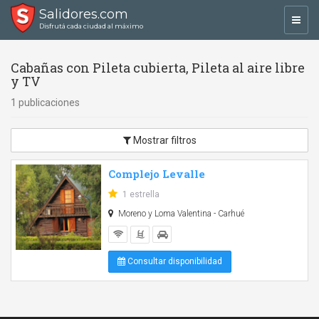
Salidores.com
Toggl
Disfrutá cada ciudad al máximo
navig
Cabañas con Pileta cubierta, Pileta al aire libre
y TV
1 publicaciones
Mostrar filtros
Complejo Levalle
1 estrella
Moreno y Loma Valentina - Carhué
Consultar disponibilidad