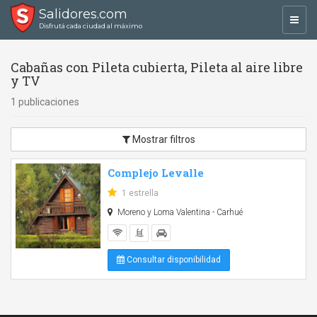
Salidores.com
Toggl
Disfrutá cada ciudad al máximo
navig
Cabañas con Pileta cubierta, Pileta al aire libre
y TV
1 publicaciones
Mostrar filtros
Complejo Levalle
1 estrella
Moreno y Loma Valentina - Carhué
Consultar disponibilidad