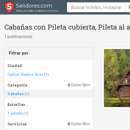
Salidores.com
Disfrutá cada ciudad al máximo
Cabañas con Pileta cubierta, Pileta al a
1 publicaciones
Filtrar por:
Ciudad
Carhué, Buenos Aires
(1)
Categoría
Quitar filtro
Cabañas
(1)
Estrellas
1 estrella
(1)
Servicios
Quitar filtro