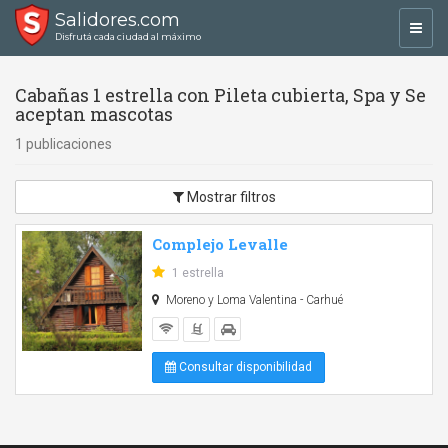
Salidores.com
Toggl
Disfrutá cada ciudad al máximo
navig
Cabañas 1 estrella con Pileta cubierta, Spa y Se
aceptan mascotas
1 publicaciones
Mostrar filtros
Complejo Levalle
1 estrella
Moreno y Loma Valentina - Carhué
Consultar disponibilidad