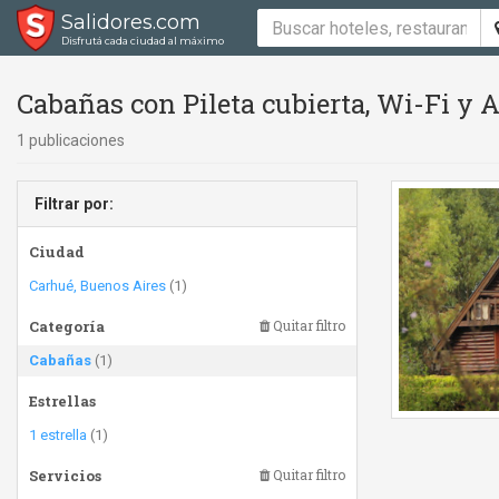
Salidores.com
Disfrutá cada ciudad al máximo
Cabañas con Pileta cubierta, Wi-Fi y 
1 publicaciones
Filtrar por:
Ciudad
Carhué, Buenos Aires
(1)
Categoría
Quitar filtro
Cabañas
(1)
Estrellas
1 estrella
(1)
Servicios
Quitar filtro