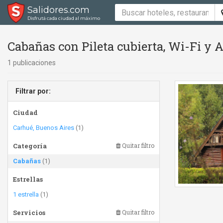
Salidores.com
Disfrutá cada ciudad al máximo
Cabañas con Pileta cubierta, Wi-Fi y 
1 publicaciones
Filtrar por:
Ciudad
Carhué, Buenos Aires
(1)
Categoría
Quitar filtro
Cabañas
(1)
Estrellas
1 estrella
(1)
Servicios
Quitar filtro