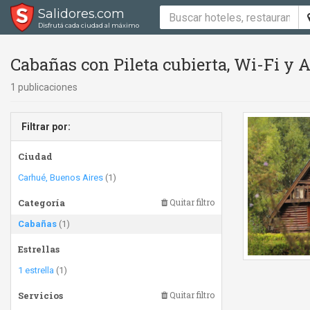
Salidores.com
Disfrutá cada ciudad al máximo
Cabañas con Pileta cubierta, Wi-Fi y 
1 publicaciones
Filtrar por:
Ciudad
Carhué, Buenos Aires
(1)
Categoría
Quitar filtro
Cabañas
(1)
Estrellas
1 estrella
(1)
Servicios
Quitar filtro