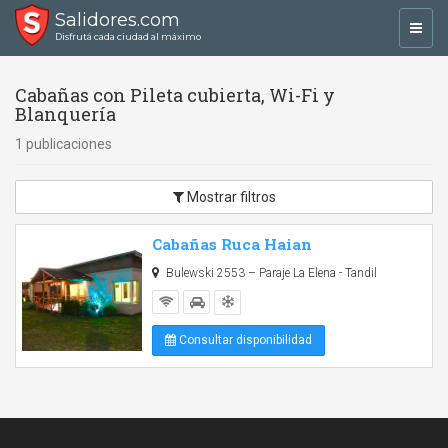
Salidores.com
Toggl
Disfrutá cada ciudad al máximo
navig
Cabañas con Pileta cubierta, Wi-Fi y
Blanquería
1 publicaciones
Mostrar filtros
Cabañas Ruca Haian
Bulewski 2553 – Paraje La Elena - Tandil
Consultar disponibilidad