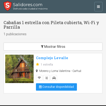
Salidores.com
Toggl
Disfrutá cada ciudad al máximo
navig
Cabañas 1 estrella con Pileta cubierta, Wi-Fi y
Parrilla
1 publicaciones
Mostrar filtros
Complejo Levalle
1 estrella
Moreno y Loma Valentina - Carhué
Consultar disponibilidad