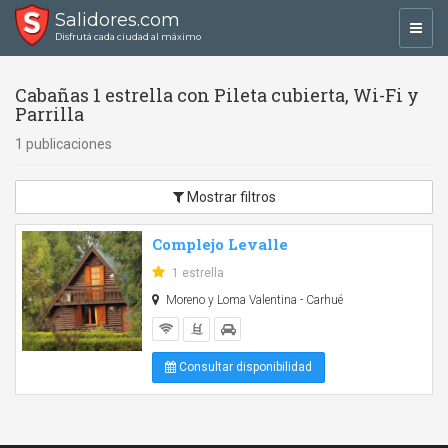
Salidores.com
Toggl
Disfrutá cada ciudad al máximo
navig
Cabañas 1 estrella con Pileta cubierta, Wi-Fi y
Parrilla
1 publicaciones
Mostrar filtros
Complejo Levalle
1 estrella
Moreno y Loma Valentina - Carhué
Consultar disponibilidad