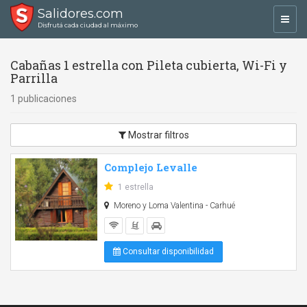
Salidores.com
Toggl
Disfrutá cada ciudad al máximo
navig
Cabañas 1 estrella con Pileta cubierta, Wi-Fi y
Parrilla
1 publicaciones
Mostrar filtros
Complejo Levalle
1 estrella
Moreno y Loma Valentina - Carhué
Consultar disponibilidad