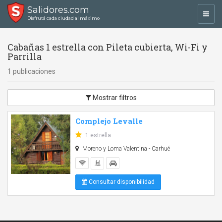
Salidores.com
Toggl
Disfrutá cada ciudad al máximo
navig
Cabañas 1 estrella con Pileta cubierta, Wi-Fi y
Parrilla
1 publicaciones
Mostrar filtros
Complejo Levalle
1 estrella
Moreno y Loma Valentina - Carhué
Consultar disponibilidad