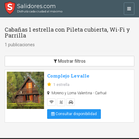
Salidores.com
Toggl
Disfrutá cada ciudad al máximo
navig
Cabañas 1 estrella con Pileta cubierta, Wi-Fi y
Parrilla
1 publicaciones
Mostrar filtros
Complejo Levalle
1 estrella
Moreno y Loma Valentina - Carhué
Consultar disponibilidad