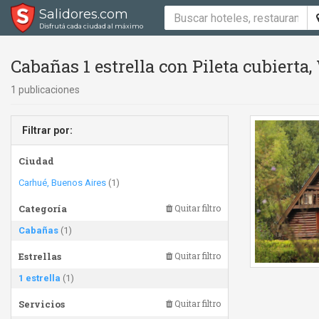
Salidores.com
Disfrutá cada ciudad al máximo
Cabañas 1 estrella con Pileta cubierta,
1 publicaciones
Filtrar por:
Ciudad
Carhué, Buenos Aires
(1)
Categoría
Quitar filtro
Cabañas
(1)
Estrellas
Quitar filtro
1 estrella
(1)
Servicios
Quitar filtro