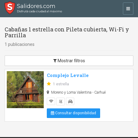
Salidores.com
Toggl
Disfrutá cada ciudad al máximo
navig
Cabañas 1 estrella con Pileta cubierta, Wi-Fi y
Parrilla
1 publicaciones
Mostrar filtros
Complejo Levalle
1 estrella
Moreno y Loma Valentina - Carhué
Consultar disponibilidad